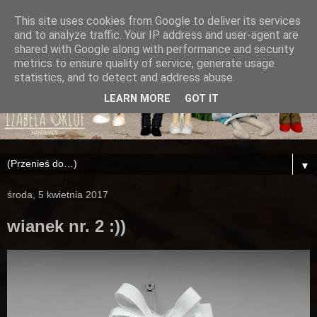
This site uses cookies from Google to deliver its services
and to analyze traffic. Your IP address and user-agent are
shared with Google along with performance and security
metrics to ensure quality of service, generate usage
statistics, and to detect and address abuse.
LEARN MORE
GOT IT
▼
środa, 5 kwietnia 2017
wianek nr. 2 :))