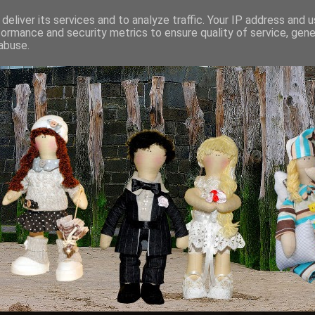
deliver its services and to analyze traffic. Your IP address and 
formance and security metrics to ensure quality of service, gen
abuse.