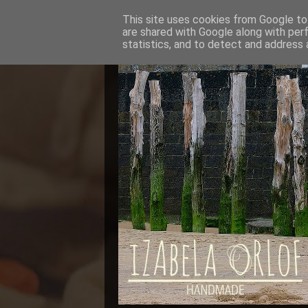
This site uses cookies from Google to 
are shared with Google along with per
statistics, and to detect and address 