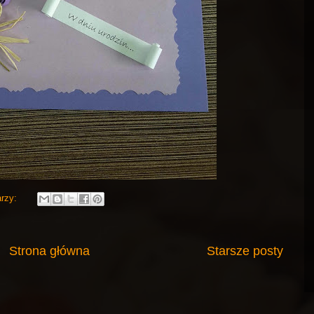
arzy:
Strona główna
Starsze posty