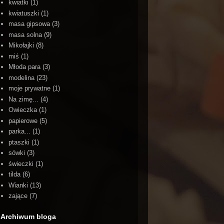
kwiatki
(1)
kwiatuszki
(1)
masa gipsowa
(3)
masa solna
(9)
Mikołajki
(8)
miś
(1)
Młoda para
(3)
modelina
(23)
moje prywatne
(1)
Na zimę...
(4)
Owieczka
(1)
papierowe
(5)
parka...
(1)
ptaszki
(1)
sówki
(3)
świeczki
(1)
tilda
(6)
Wianki
(13)
zające
(7)
Archiwum bloga