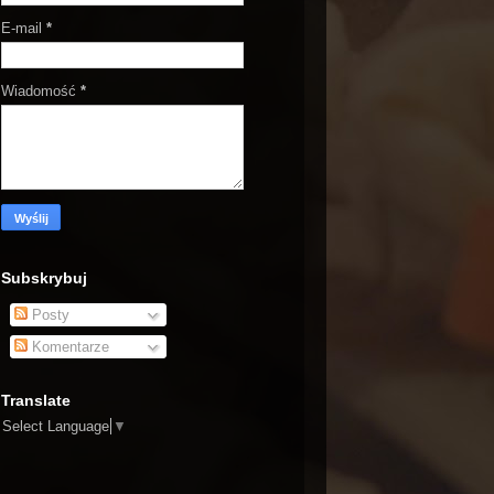
E-mail
*
Wiadomość
*
Subskrybuj
Posty
Komentarze
Translate
Select Language
▼