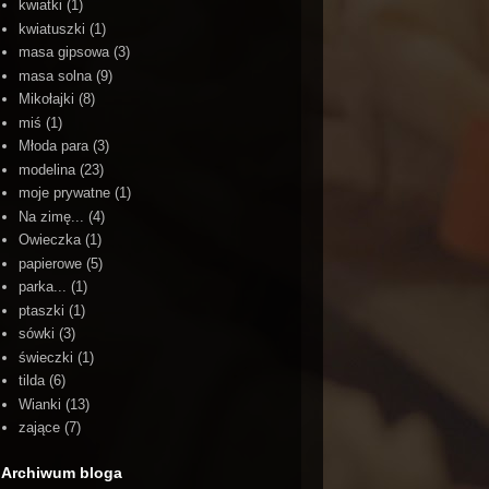
kwiatki
(1)
kwiatuszki
(1)
masa gipsowa
(3)
masa solna
(9)
Mikołajki
(8)
miś
(1)
Młoda para
(3)
modelina
(23)
moje prywatne
(1)
Na zimę...
(4)
Owieczka
(1)
papierowe
(5)
parka...
(1)
ptaszki
(1)
sówki
(3)
świeczki
(1)
tilda
(6)
Wianki
(13)
zające
(7)
Archiwum bloga