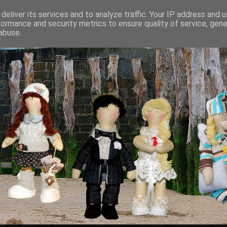
deliver its services and to analyze traffic. Your IP address and 
formance and security metrics to ensure quality of service, gen
abuse.