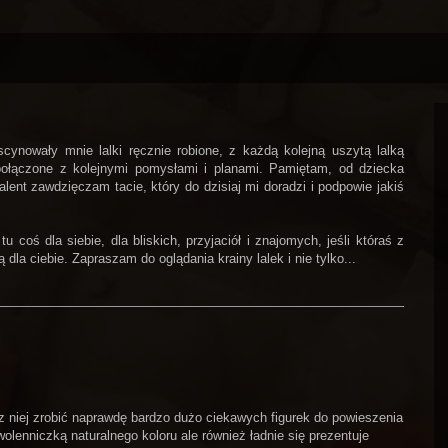
ynowały mnie lalki ręcznie robione, z każdą kolejną uszytą lalką
połączone z kolejnymi pomysłami i planami. Pamiętam, od dziecka
alent zawdzięczam tacie, który do dzisiaj mi doradzi i podpowie jakiś
coś dla siebie, dla bliskich, przyjaciół i znajomych, jeśli któraś z
dla ciebie. Zapraszam do oglądania krainy lalek i nie tylko...
z niej zrobić naprawdę bardzo dużo ciekawych figurek do powieszenia
wolenniczką naturalnego koloru ale również ładnie się prezentuje