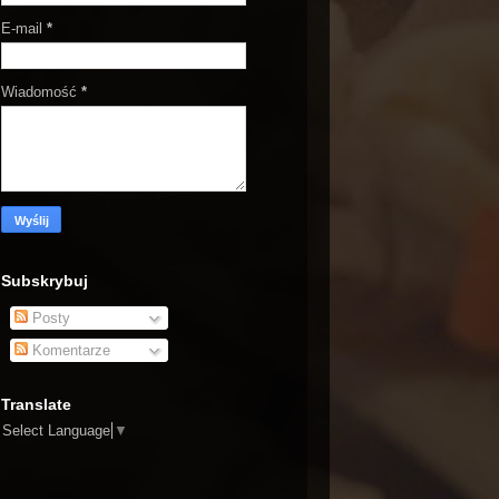
E-mail
*
Wiadomość
*
Subskrybuj
Posty
Komentarze
Translate
Select Language
▼