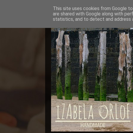
This site uses cookies from Google to 
are shared with Google along with per
statistics, and to detect and address 