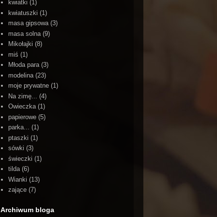
kwiatki
(1)
kwiatuszki
(1)
masa gipsowa
(3)
masa solna
(9)
Mikołajki
(8)
miś
(1)
Młoda para
(3)
modelina
(23)
moje prywatne
(1)
Na zimę...
(4)
Owieczka
(1)
papierowe
(5)
parka...
(1)
ptaszki
(1)
sówki
(3)
świeczki
(1)
tilda
(6)
Wianki
(13)
zające
(7)
Archiwum bloga