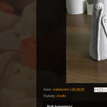
Autor:
izabelaorlof
o
06:49:00
Etykiety:
Aniołki
Brak komentarzy: