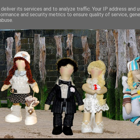
deliver its services and to analyze traffic. Your IP address and 
formance and security metrics to ensure quality of service, gen
abuse.