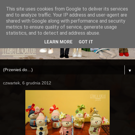
This site uses cookies from Google to deliver its services
and to analyze traffic. Your IP address and user-agent are
shared with Google along with performance and security
metrics to ensure quality of service, generate usage
statistics, and to detect and address abuse.
LEARN MORE
GOT IT
▼
czwartek, 6 grudnia 2012